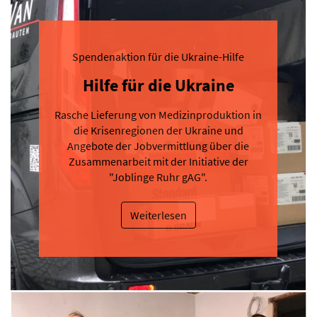
Spendenaktion für die Ukraine-Hilfe
Hilfe für die Ukraine
Rasche Lieferung von Medizinproduktion in
die Krisenregionen der Ukraine und
Angebote der Jobvermittlung über die
Zusammenarbeit mit der Initiative der
"Joblinge Ruhr gAG".
Weiterlesen